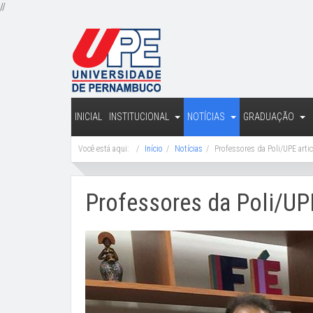
//
INICIAL
INSTITUCIONAL
NOTÍCIAS
GRADUAÇÃO
Você está aqui:
Início
Notícias
Professores da Poli/UPE artic
Professores da Poli/UPE