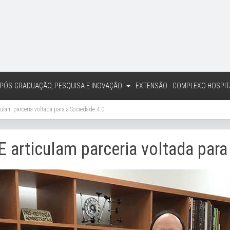
PÓS-GRADUAÇÃO, PESQUISA E INOVAÇÃO
EXTENSÃO
COMPLEXO HOSPIT
ulam parceria voltada para a Sociedade 4.0
 articulam parceria voltada para